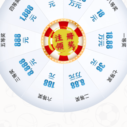
大。例如，在2019年的一场友谊赛中，韩国队也曾对中国
裁判的判罚提出质疑，认为其尺度偏向主场队伍。这种历史
积怨无疑为此次
马宁判罚争议
增添了更多的情感因素。
中国 referee 的国际形象：机遇与挑战并存
不可否认，近年来随着
中国足球
改革的推进，中国裁判员在
国际舞台上的曝光率有所提升。马宁作为亚足联重点培养的
对象之一，曾多次执裁亚洲杯、世预赛等重大赛事。然而，
机遇背后也伴随着挑战。部分国外媒体和球迷对中国
referee 的能力仍存有偏见，认为他们的经验和专业性不足
以应对高强度、高压力的比赛环境。
此次韩国名宿的言论，虽然带有明显的个人情绪，但也在一
定程度上反映了部分人对“
中国 referee 国际化
”进程的质
疑。如何通过实际表现赢得尊重，是包括马宁在内的所有中
国籍 referees 都需要面对的问题。
案例分析：从具体判罚看公平性讨论
以本次比赛中的点球争议为例，马宁在回看VAR后判定韩国