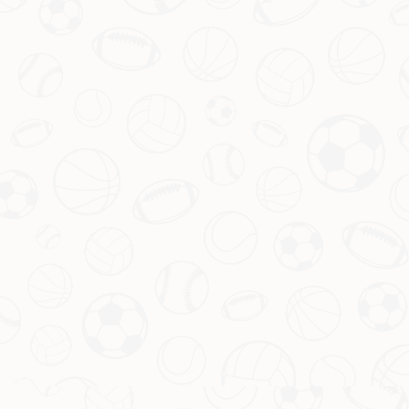
巴黎决赛阵容5年仅剩马尔基尼奥斯与
2026-08-07
金彭贝坚守
引言：巴黎圣日耳曼的阵容变迁令人感慨