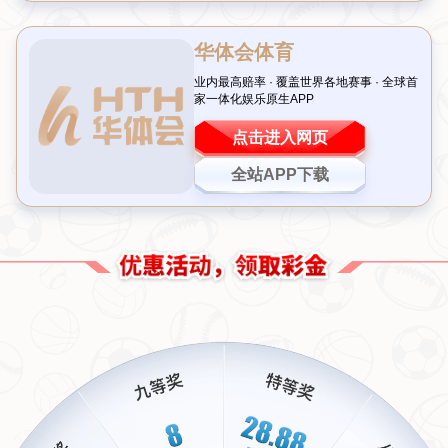
键引援
无疑为联赛竞争增添了更多看点。
此外，一些尚未确认的消息也在持续发酵。阿森纳据传正与
一名顶级后卫进行谈判，若能成功，这将极大提升他们的防
守稳定性。相比之下，切尔西则在寻找一名经验丰富的中场
指挥官，以应对密集赛程带来的挑战。
转会传闻
和官方消息
交织，让这个夏天的英超格外精彩。
热门球队动态：豪门与黑马齐发力
在众多俱乐部中，几支热门球队的表现尤为引人关注。
曼联：重建之路的关键一步
曼联今年夏天在转会市场上投入巨大，尤其是在中后场位置
上的补强。据悉，他们已经敲定了一名来自意甲的硬汉型后
卫，旨在解决长期以来的防线问题。此外，主教练对年轻球
员的使用也备受好评，新赛季的表现值得期待。
热刺：进攻端再添利器
热刺在主教练的带领下，正逐步展现出强大的竞争力。他们