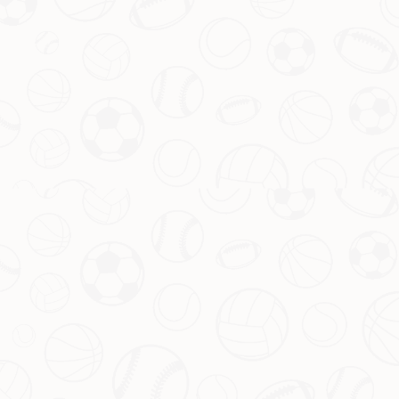
纽卡斯尔：土豪崛起不容小觑
自从被收购以来，纽卡斯尔一直在转会市场上大展拳脚。今
年夏天，他们不仅保留了核心阵容，还引入了多名实力派球
员。虽然距离传统豪门还有差距，但他们的进步速度令人惊
叹，或许将成为新赛季的一匹黑马。
案例分析：埃弗顿的低调操作是否有效
值得一提的是，并非所有球队都选择高调引援。以埃弗顿为
例，他们在今年的
英超转会窗
中显得相对低调，主要通过自
由球员市场和租借方式补强阵容。尽管缺乏明星效应，但这
种策略帮助他们在有限预算内提升了阵容平衡性。比如，他
们签下了一位经验丰富的门将，为后防线提供了稳定的保
障。这种务实的做法能否带来成绩上的突破，仍需时间检
验，但无疑为其他中小型俱乐部提供了一个值得借鉴的思
路。
结语前的展望：新赛季悬念重重
随着转会窗口逐渐接近尾声，各队的最终阵容也将浮出水