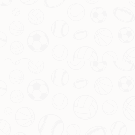
“门神”的表现令人叹为观止。如今，他们将在决赛中正面交锋，这场
“门神对决”无疑将成为决定冠军归属的关键因素。究竟谁能笑到最
后？让我们一起剖析这场激动人心的较量！