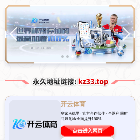
Toggl
navig
当前位置：
主页
>
新闻中心
欧冠巅峰之战：拜仁对阵巴萨，激情碰
撞一触即发
来源：星空体育APP
作者：星空体育APP
日期：2026-08-