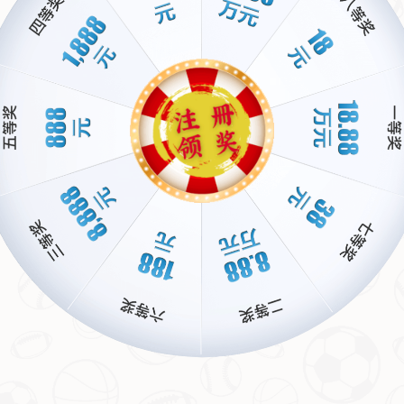
二、双方实力：攻守对比各有千秋
从当前阵容来看，拜仁慕尼黑依然保持着恐怖的进攻火力。
莱万多夫斯基虽然已转会，但哈里·凯恩的加盟让他们的锋
线依旧犀利，再加上穆西亚拉等年轻球员的崛起，拜仁的中
前场堪称豪华。与此同时，他们的后防线在德里赫特的坐镇
下也更加稳固。而巴萨方面，在哈维的调教下重新找回了传
控体系的核心，莱万回归老东家更是本场比赛的一大看点。
他的表现将直接影响巴萨能否在客场全身而退。可以预见，
这场
拜仁vs巴萨的对决
将在攻守两端展开激烈博弈。
三、关键球员：决定比赛走势的核心力量
在这样一场高水平的较量中，个别球员的表现往往能左右战
局。对于拜仁来说，除了凯恩之外，萨内的边路突破将是撕
开巴萨防线的重要武器。而巴萨这边，除了莱万的发挥外，
佩德里的调度能力同样值得关注。这位年轻的中场核心能否
在高压下保持冷静，将直接决定巴萨的中场控制力。此外，
两队门将诺伊尔和特尔施特根的对决也是一大亮点，他们的
表现可能成为比赛胜负的关键。可以说，这些球员的状态将
成为这场
欧冠大战
的最大变量。