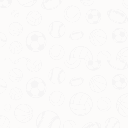
四、战术分析：风格碰撞下的策略选择
从战术角度来看，拜仁更倾向于高强度的压迫和快速反击，
而巴萨则注重控球和地面配合。这种截然不同的风格将在比
赛中形成鲜明对比。如果拜仁能够利用体能优势打乱巴萨的
节奏，那么他们很可能会占据主动；反之，若巴萨能够通过
精准传球化解对手的逼抢，则有机会掌控比赛走势。以往的
数据显示，两队在欧冠中的对抗往往是细节定成败，因此教
练团队临场的应变能力也将至关重要。
五、案例回溯：过往教训与经验借鉴
回顾2020年那场8-2的惨败，巴萨当时的失利很大程度上源
于后防线的集体失误和中场的无力抵抗。而拜仁则抓住了每
一次机会，将高效转化为进球。如今，尽管双方阵容和状态
都有所变化，但那场比赛仍然给巴萨敲响了警钟。他们需要
在防守端更加专注，同时避免被对手的高压逼抢打乱阵脚。
而对于拜仁来说，如何在主场延续强势，同时提防巴萨的反
击，也是一个需要解决的问题。