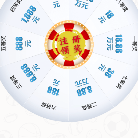
从时间表来看，五年内完成如此大规模的工程并非易事。业
内专家指出，曼城和热刺等俱乐部的新球场建设都经历了漫
长的周期和高昂的成本，例如热刺新白鹿巷体育场的建设耗
资超过10亿英镑。曼联若想按期完成新球场计划，不仅需要
充足的资金支持，还需克服土地审批、社区协调等多重挑
战。
为何要拆除梦剧场背后的原因解析
老特拉福德作为曼联的主场，自1910年启用以来，见证了
无数经典战役，是球迷心中的圣地。那么，为何 club 管理
层会做出拆除这一艰难决定呢？原因主要集中在两个方面：
基础设施老化问题突出
：尽管老特拉福德经过多次翻修，但
其核心建筑已逾百年，许多设施难以满足现代足球的需求，
如球员更衣室、观众通道等都显得局促。
商业价值与现代化需求
：相比于其他豪门如阿森纳、拜仁慕
尼黑的现代化主场，老特拉福德在赛事日收入、赞助商合作