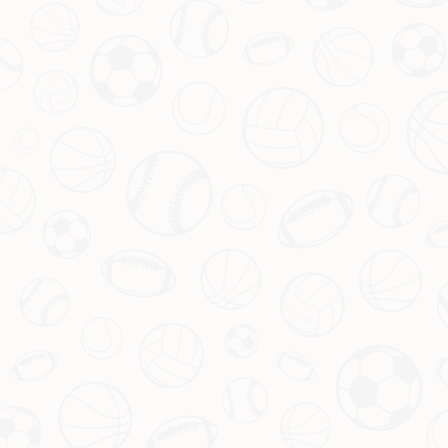
申京强势进化嘲讽DPOY，火
2026-08-07
箭借势腾飞
前言：火箭新星的逆袭与挑衅背后的故事