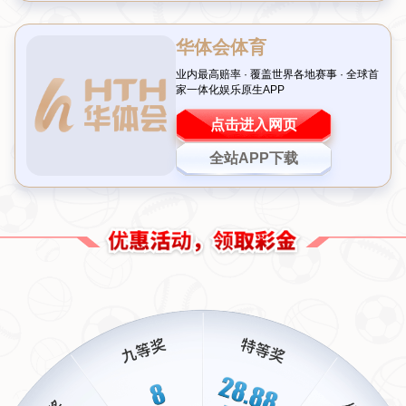
场”的历史情感纽带。然而，最令人震惊的是，
老特拉福德
可能被彻底拆除
，而非改建或保留部分结构，这一决定无疑
让许多传统球迷感到痛心。