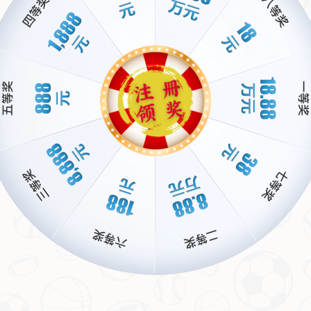
三、案例分析：对比昔日辉煌与今日落寞
回顾几年前，魔术队曾凭借年轻人的冲劲和团队配合闯出一
片天。那时的他们，虽然不是联盟顶级强队，但至少在比赛
中有明确的风格和斗志。然而如今，这支队伍却像是失去了
灵魂。以2020-2021赛季为例，当时的魔术在面对强敌时也
能咬住比分，甚至偶尔爆冷取胜。而现在的他们，却连最基
本的防守强度都无法保证。
一个明显的对比是他们在内线的使用上。过去有武切维奇坐
镇内线时，魔术至少能保证篮板和禁区威胁；而现在，尽管
班凯罗等新秀展现了潜力，但在经验和稳定性上仍有欠缺。
这种落差直接导致了球队在关键时刻的无力感。
四、未来展望：调整心态与战术是关键
面对目前的困境，魔术隊需要从两个方面着手。首先是心态
上的调整。作为一支重建中的年轻队伍，低谷期在所难免，
但如何在失败中汲取经验尤为重要。其次，在战术层面，主
教练需要重新梳理球队定位，是注重防守反击，还是主打阵