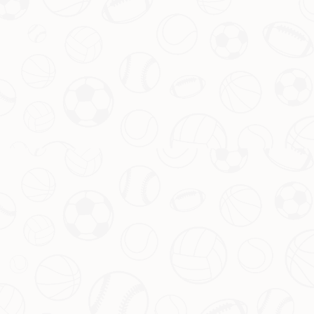
地战，都需要一个清晰的方向。只有这样，才能让这支队伍
摆脱
持续低迷
的状态。
同时，对于球迷而言，也需要给予这支年轻的魔术隊更多耐
心。毕竟，天赋和潜力仍然存在，只要找到正确的方向，重
回正轨并非遥不可及。