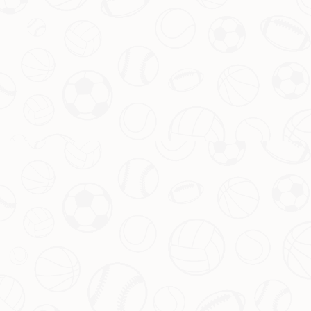
2028欧洲杯场地揭晓 英国与爱尔
2026-08-09
兰联手举办
2028欧洲杯举办球场确定 英国爱尔兰共襄盛举