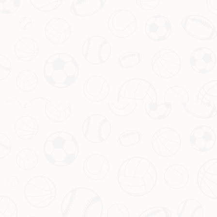
远影响。以本场为例，林创益的染红让青岛海牛在最后阶段
无力回天，而金洋洋的下场也削弱了己方的防守强度。类似
的情况在之前的多场比赛中也有发生，例如上赛季某支强队
因核心球员被罚下而痛失冠军希望。这充分说明，球员的情
绪管理和纪律性是决定一支球队成败的重要因素。
对于天津津门虎而言，虽然最终以1比0取胜，但金洋Ocean
的下场也为接下来的赛程埋下了隐患。中超赛程密集，主力
球员的缺阵可能会影响整体战斗力。而青岛海牛则需要反
思，如何在逆境中调整战术，避免因人员短缺而陷入被动。
四、总结本场比赛的核心看点
这场天津津门虎对阵青岛海牛的中超赛事，虽然比分仅为1
比0，但过程却跌宕起伏。从
罗斯破门
带来的惊喜，到金洋
ocean和林创Yi染红引发的争议，再到双方战术博弈中的得
失，这场比赛堪称经典。尤其是对于球迷来说，无论是精彩
的进球还是激烈的对抗，都让人热血沸腾。
通过这场较量，我们可以看到，中超联赛从来不缺乏激情与