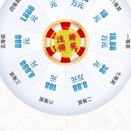
从战术角度分析，红牌事件暴露了部分球员在高压环境下的
心理问题。无论是金洋洋还是林创益，他们的行为不仅影响
了球队的表现，也给对手创造了更多的可乘之机。对于两支
队伍来说，如何在未来的比赛中控制情绪，避免类似情况，
将是教练组需要重点解决的问题。
三、案例分析：红牌对比赛结果的影响
回顾近年来的中超联赛，红牌事件往往会对比赛结果产生深