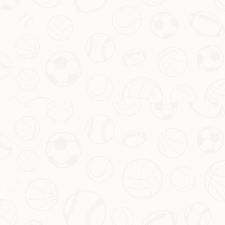
CBA全明星再现“平衡分配”！场均仅7分
2026-08-06
命中率32%仍入选
引言：全明星选拔为何引发争议？ 每年的CBA全明星赛都是篮球迷
的狂欢盛宴，但今年的阵容公布却再次点燃了争议的火花。一位场
均仅得7分、命中率低至*32%*的球员竟然入选全明星，令人不禁质
疑：CBA全明星选拔到底看重的是实力，还是“平均主义”的平衡？本