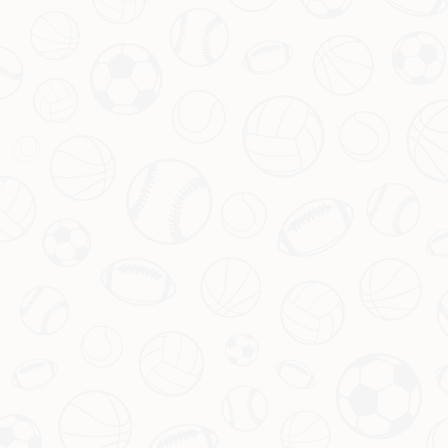
巅峰对决！TUF宿敌再聚UFC冠军战，弗
2026-08-06
朗斯气势如虹！
前言： 在UFC格斗界，传说与现实交织的舞台上，总是不断地为我
们带来难以忘怀的高光时刻。而当老对手于八角笼内再度聚首，尤
其是在争夺冠军头衔的时候，那种激动和期待便被推向了新的高
度。这一次，两位曾经在*TUF（终极格斗选拔系列）*中争锋相对的
人，将再次于顶级赛事中一决雌雄，其中弗朗斯愈发显得不可阻
挡。