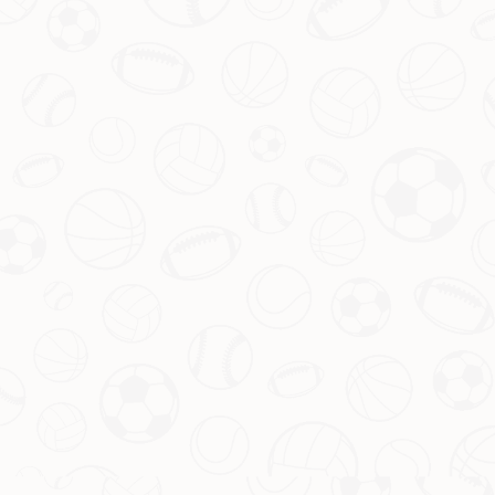
故事。每一次胜利背后，都是球员们的汗水与付出；每一次
失利，都是成长路上的一次历练。对于天津津门虎和青岛海
牛来说，这只是漫长赛季中的一站，未来的路还很长，期待
他们带来更多精彩表现！
上一篇：罗伯逊盛赞天才球员维尔茨：与他合作令人期待
下一篇：阿尔特塔：对比赛结果深感遗憾，球队表现未达预
期
相关文章