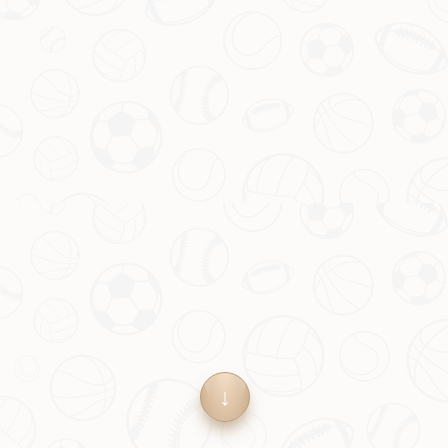
太阳报：曼联决定不续约德赫亚，球员更
2026-08-08
衣室情绪激愤
太阳报：当曼联宣布不再续约德赫亚后更衣室非常愤怒
Copyright 2024
星空体育官网APP下载注册送彩金 -Xingkong
Sports
All Rights by
星空体育APP
.
首页
产品
电话
联系