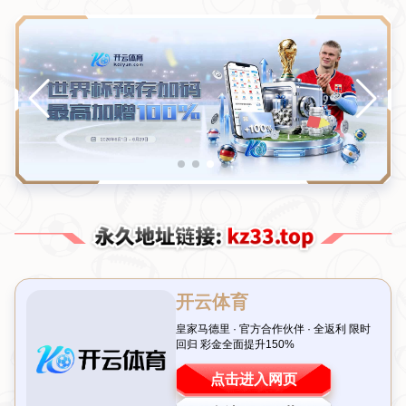
Toggl
navig
当前位置：
主页
>
新闻中心
多尔特表现低迷：三分手感欠佳，仅贡
献9分7篮板3抢断
来源：星空体育APP
作者：星空体育APP
日期：2026-08-