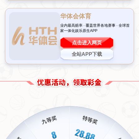
进一步细究，他努力承担了外线火力压制任务，这反映为他
整场内线切换次数较少而几乎集中单点远程贡献。这种选择
对于队伍来说不仅使防守扩张变缓，也间接提升其他箭头人
物如詹杜彼时拿前具容进放自由升级事理关系化