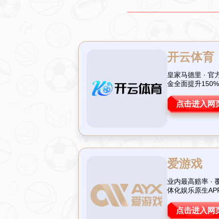
当前位置：
主页
>
新闻中心
维尔茨告别致信：期许在
来源：星空体育APP
作者：星空体育APP
日期：2026-0
在当今足坛，年轻球员的崛起总是备受瞩目。当一位
维尔茨表达了他的美好祝愿，希望这位未来之星能够
罗尔费斯与维尔茨的不解缘
无论是在比赛场上还是生活中，职业球员之间建立深
得过辉煌战绩，这些经历也让他更加理解成功背后的