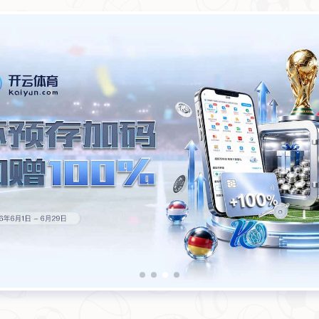
首页
关于星空体育APP