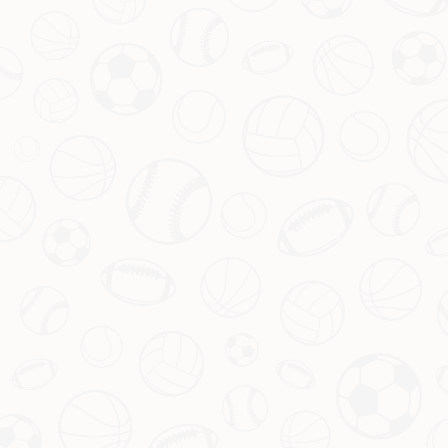
在足球世界中，球员
接触。这一消息引发
Copyright 