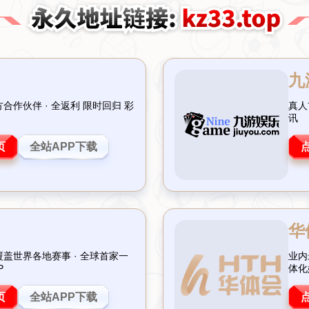
利物浦大展宏图
8-08T00:40:00+08:00
经验丰富的老将对即将扬帆启航的新秀送上期许与祝福时，无疑
在利物浦赢得诸多荣耀
。
厚友谊并不少见。作为昔日德甲赛场上的传奇人物之一，
罗尔费
努力。在这个特定时刻，他选择为比肩而行的小将—弗洛里安•维