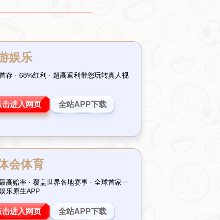
给人们带来无限遐想。近日，知名中场罗尔费斯向新星
斯以其全面的技术和指挥能力而闻名
。他曾帮助球队取
尔茨送上诚挚祝福。