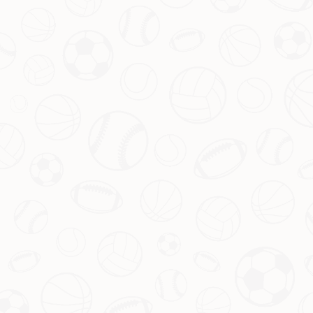
角逐。让我们一起深
精准高效，多特
引言：一场效率与战
击”。他们全场仅8
蒙德能够如此精准？
Copyright 