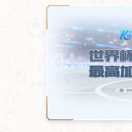
欢迎致电： 023-8042246
服务时间：10:00~24::00