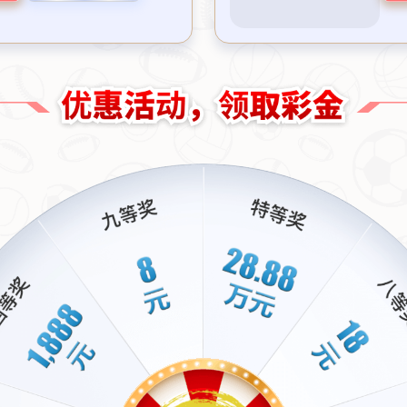
子。”*这种不卑不亢、充满自信且略带讽刺的话语背后，是他强
常积极的信息——不要因为外界消极评价而怀疑自己，更要学会
含智慧的话，无形间拉近了与粉丝之间沟通距离，也强化了他的
专家都称赞此举为一种典型"修炼式抗压法"，甚至被认为是应付
军送粮’般坦然接受批评的胸襟。”毫无疑问，在本次事件中，钎