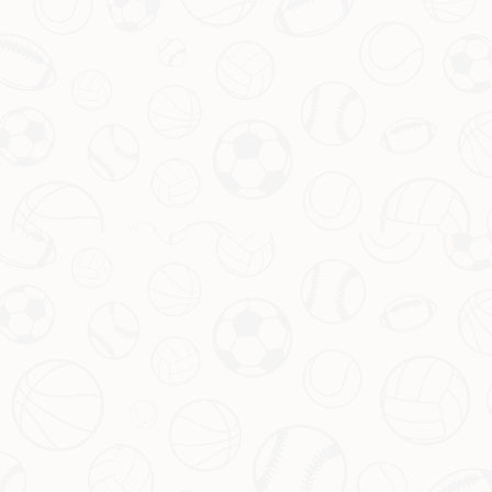
候恰到好处地转移重心，可以把原本僵硬局势逆向改
减轻语言冲突带来的紧张状况。从商业逻辑而言，也是