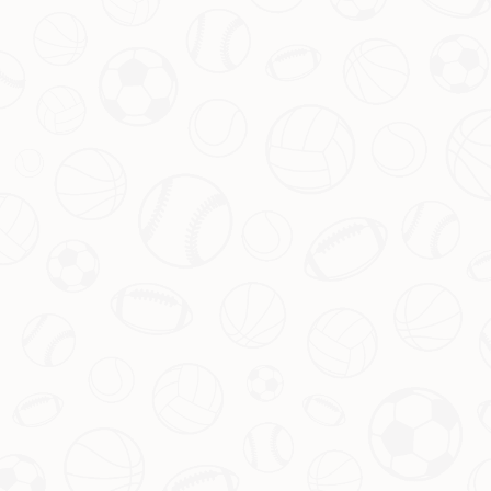
兄弟情深！前国羽男双蔡赟晒与风云组合
2026-08-07
苏杯现场合影
在羽毛球的赛场上，有一种情谊比金牌更珍贵，那就是并肩作战的
兄弟情。近日，前国羽男双名将蔡赟在社交媒体上晒出了一张与搭
档傅海峰的苏迪曼杯现场同框照片，瞬间点燃了球迷们的热情。这
对被誉为“风云组合”的黄金搭档，不仅是中国羽毛球历史上的传奇，
更是无数人青春记忆的一部分。今天，我们就来聊聊这张照片背后
的故事，以及“风云组合”对中国羽毛球的深远影响。