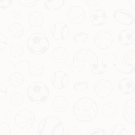
会埋下隐患。
专家建议，类似情况下的运动员应严格遵循医嘱，逐步恢复
训练强度，而不是直接投入高强度的正式比赛。此外，球队
管理层也应承担起保护球员的责任，避免过度依赖单一球
星。或许，通过合理轮换和战术调整，开拓者队可以在不牺
牲
利拉德健康
的前提下，继续保持竞争力。
四 球迷视角：感动与担心的交织情绪
作为球迷，看到偶像带着伤病坚持作战，无疑是感动的。但
与此同时，大家也更加关心他的身体状况。在社交媒体上，
不少网友留言表示：“希望利拉德的
火线复出
不会成为隐
患，他是我们心中的英雄，但更希望他能好好保护自己。”
这种声音反映了大众对运动员健康的普遍关注，也提醒着每
一位职业选手：竞技场上，胜利固然重要，但生命和未来更
为珍贵。
通过对这一事件的分析，我们可以看到，体育精神固然值得
赞扬，但科学管理和理性决策同样不可或缺。对于利拉德而
言，这一次的复出或许只是漫长职业生涯中的一个小插曲，
但如何在这条路上走得更远、更稳，是他和整个团队都需要