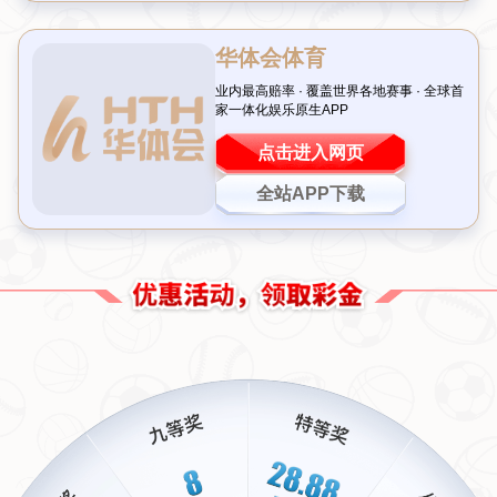
率并不低。
在这种情况下，医生通常建议患者充分休息，避免剧烈运
动。然而，利拉德的
快速复出
让人既佩服又担忧。他的回归
无疑是为了球队的战绩，但是否会对身体造成不可逆的伤
害，仍是一个未知数。