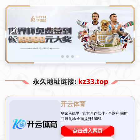
Toggl
navig
当前位置：
主页
>
新闻中心
血栓康复仅一个月 利拉德火线复出仍难
挽救球队
来源：星空体育APP
作者：星空体育APP
日期：2026-08-