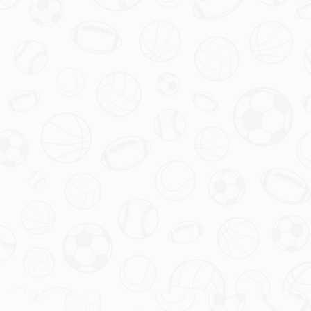
93分钟扳平比分，国米后卫阿切尔比迎来
2026-08-07
欧冠处子进球
在足球赛场上，奇迹往往发生在最后一刻。当比赛进入第93分钟，
国际米兰（国米）球迷的心几乎悬到了嗓子眼，却在这一刻见证了