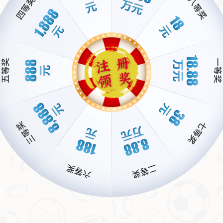
二 火线复出的背后：责任与压力并存
作为开拓者队的核心，利拉德的肩上扛着带领球队走出困境
的重任。本赛季，球队战绩不佳，季后赛席位岌岌可危。在
这样的背景下，他的提前复出可以说是对团队的一种
无私奉
献
。
然而，从比赛表现来看，复出的首场比赛中，利拉德明显体
力不支，多次出现
气喘吁吁
的情况。虽然他依然拿下了不错
的数据，但关键时刻的失误和无力回天让球迷感慨：即便再
强的意志力，也难以对抗身体的极限。这种情况不禁让人想
起2019年杜兰特带伤作战导致跟腱断裂的案例。健康的代
价，有时远比一场比赛的胜负更沉重。
三 未来之路：平衡健康与竞技的双重挑战
对于像利拉德这样的顶级球星来说，如何在竞技状态和个人
健康之间找到平衡，是一个艰难的选择。短期来看，他的复
出确实能提振球队士气，但从长远角度出发，过早回归可能