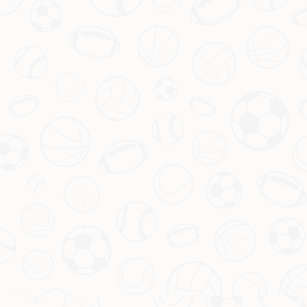
思考的问题。
站点推荐：
PG模拟器免费在线试玩入口-PG电子游戏下载
上一篇：[流言板]索默：最后一次扑救亚马尔，终生难忘的
经典时刻
下一篇：邓弗里斯谈巴黎惨败：生涯低谷，赛前充满信心
相关文章