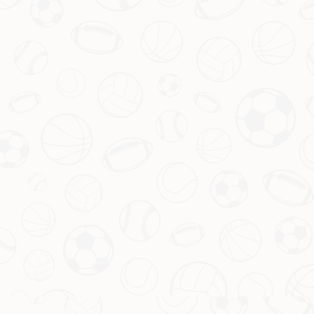
历史性突破！赵心童18-12称霸世锦赛，成
2026-08-07
中国及亚洲首位冠军
前言：划时代的胜利点燃中国斯诺克热潮 当赵心童以18-12的比分
战胜对手，捧起斯诺克世锦赛冠军奖杯的那一刻，整个中国体育界
沸腾了！这是中国选手首次摘得斯诺克世锦赛桂冠，也是亚洲选手
在该项赛事中的历史性突破。赵心童不仅为自己赢得了无上荣耀，
更为中国斯诺克书写了崭新篇章。今天，我们就来聊聊这位年轻天