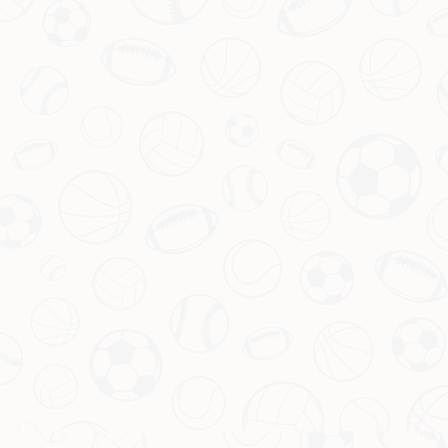
若昂-内维斯：阿森纳实力强劲；我
2026-08-07
们志在必胜
引言：若昂-内维斯的豪言与球队的野心