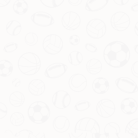
比分网 Kaiyun Sports
上一篇：曼联或将引进新二号门将以应对巴因德尔潜在离队
下一篇：齐达内：渴望重返教练岗位，再续执教梦想
相关文章