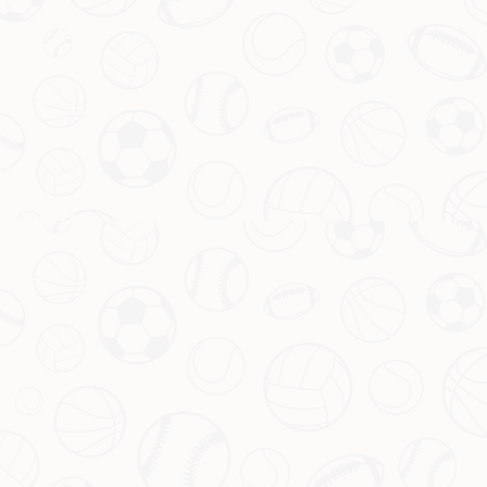
欧冠半决赛神扑！阿森纳门将拉亚成改制
2026-08-09
后第五位扑点英雄
在足球世界的最高舞台——欧冠赛场上，每一个关键时刻都可能成
为永恒的经典。2023-2024赛季欧冠半决赛，阿森纳门将大卫·拉亚
在点球大战中力挽狂澜，成功扑出关键点球，帮助球队挺进决赛。
这一壮举不仅让阿森纳球迷沸腾，也让他成为欧冠改制以来第五位
在半决赛阶段扑出点球的门将。今天，我们就来聊聊这位西班牙守