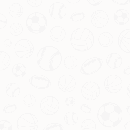
林良锋：拉10不作为，还逼霍伊伦背锅当
2026-08-09
“替罪羊”？
引言：曼联困境中的核心问题引发热议 作为英超豪门，曼联近期的
表现让球迷们心急如焚。球队的核心球员拉什福德（拉10）被指责
“不在状态”，而年轻前锋霍伊伦却被迫承担起不应有的压力，甚至被
戏称为“牢大”。这一现象不仅反映了球队战术安排的问题，也暴露了
管理层与球员角色定位的混乱。今天，我们就来探讨这一话题，剖
析曼联当前困境的根源，以及霍伊伦为何成为“背锅侠”。