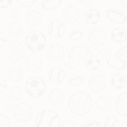
总之，哈里·凯恩用实际行动证明，即便出场次数受限，他
依然可以在联赛中交出一份亮眼的答卷。他的每一粒进球都
在诉说一个真理：真正的强者，从不依赖数量，而是靠质量
说话。
游戏网站平台推荐：
开云体育官方app下载-在线体育赛事