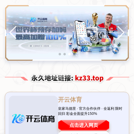
Toggl
navig
当前位置：
主页
>
新闻中心
少战两场仍惊艳！凯恩半程21球，紧追
莱万22球纪录
来源：星空体育APP
作者：星空体育APP
日期：2026-08-