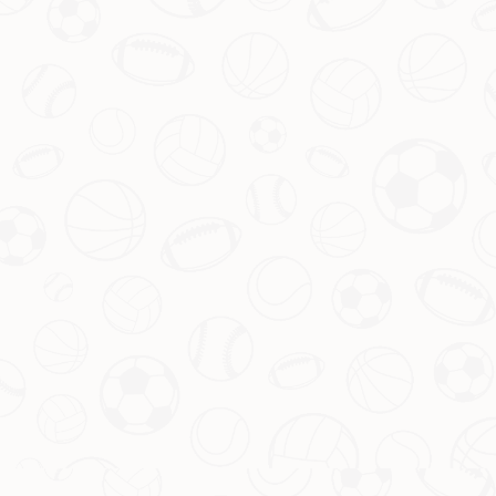
体坛快讯｜巴黎双胜阿森纳，强势挺进欧
2026-08-07
冠决赛迎战国米
在足球的世界里，每一场比赛都可能成为传奇。近日，巴黎圣日耳
曼在欧冠半决赛中完成对阿森纳的双杀，以总比分5-2强势晋级决
赛，将在最终舞台上迎战国际米兰。这不仅是一场胜利，更是巴黎
多年欧冠征程的缩影。从小组赛的磕磕绊绊到如今的决赛门票，巴
黎用实力证明了自己的蜕变。今天，我们就来聊聊这场激动人心的
双杀阿森纳之战，以及巴黎如何一步步迈向欧冠决赛。