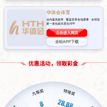
袖气质无人能及。退役后，他在皇家马德里从助理教练做
起，并于2016年正式接过一线队教鞭。初次执教，他就展
现出惊人的战术素养和团队管理能力。
尤其是在2016-2018
年期间，他率领皇马连续三年夺得欧冠冠军，这一成就至今
无人能复制。
这样的成绩让人们对他的执教能力充满信
心，也让他成为许多顶级俱乐部梦寐以求的主教练人选。
然而，成功背后也伴随着巨大的压力。2021年离开皇马
后，齐达内选择了休息，但他从未掩饰对足球的热爱。他在
接受采访时多次提到，自己依然渴望回到教练岗位，用自己
的理念继续影响比赛。
“我喜欢挑战，我的目标是再次成为
一名主教练，去实现新的成就。”
他的这句话无疑是给众多
关注者的一剂强心针。