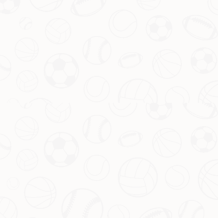
接班人。
带领国家队征战世界杯，这样的舞台对于任何教练
来说都是无法抗拒的诱惑。
巴黎圣日耳曼：家乡豪门的召唤
巴黎圣日耳曼（PSG）近年来一直在寻找一位能够带来欧冠
冠军的顶级主帅。作為法國足壇的標誌性人物，齊達內與這
家俱樂部的聯繫從未斷過。雖然他曾多次拒絕，但如果PSG
能夠提供足够的资源和自由度，或许会打动他。
其他欧洲豪门：意甲或英超的新挑战
除了法國國內的選擇外，像尤文圖斯這樣的意甲豪門，以及
曼聯等英超強隊，也都對齊達內表現出濃厚的興趣。這些俱
樂部擁有深厚的底蘊和競爭力，可能會成為他重返執教崗位
的另一個舞臺。
案例分析：为何他是顶级俱乐部的理想人选
以皇家马德里时期为例，齊達內展示了他在高压环境下的冷
静与智慧。2017年欧冠决赛对阵尤文图斯时，他大胆调整
阵型，使用伊斯科出任前腰，最终帮助球队以4-1大胜对