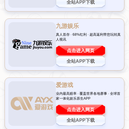
07T00:40:00+08:00
引言：足坛恩怨再起，皇马名宿火力全开
在足球世界中，皇家马德里与巴塞罗那的恩怨情仇从来都是
焦点话题。近日，一位皇马名宿在公开场合对巴萨的历史成
就进行了辛辣讽刺，称他们的“三冠王”让人“笑S了”，并高调
为国米加油。这一言论迅速引发热议，不仅点燃了球迷之间
的口水战，也让人们重新审视西甲双雄的竞争格局。今天，
我们就来聊聊这背后的故事，剖析这位名宿的言论是否站得
住脚，以及它对足坛格局的影响。
一：皇马名宿的犀利发言，矛头直指巴萨辉煌
这位皇马名宿的发言可谓一石激起千层浪。他在一次采访中
直言，巴萨引以为傲的“三冠王”成就（分别在2009年和2015
年完成）并不值得吹捧，甚至用“
让人发笑
”来形容其含金
量。这样的评价无疑是对红蓝军团历史性荣誉的直接挑衅。
要知道，2009年瓜迪奥拉带领的巴萨不仅拿下西甲、国王