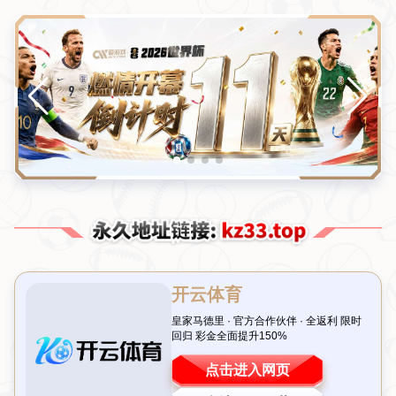
Toggl
navig
当前位置：
主页
>
新闻中心
皇马传奇嘲笑巴萨：三冠王？太可笑
了，支持国米！
来源：星空体育APP
作者：星空体育APP
日期：2026-08-