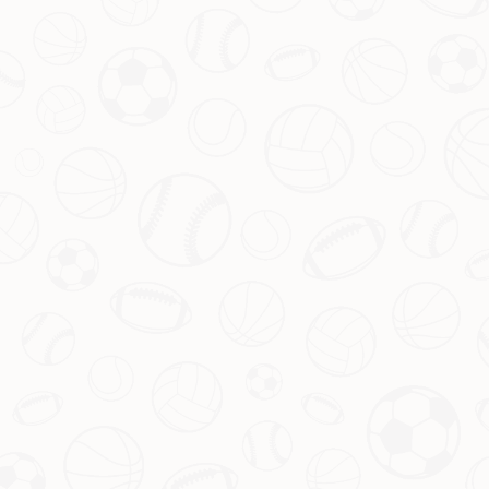
莱昂纳德回归仅是起点，持续健康才是重
2026-08-07
中之重