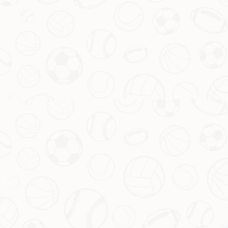
欧冠决赛入围榜：皇马18次领跑，国米7次
2026-08-07
紧随，巴黎仅2次
引言：欧冠决赛的荣耀舞台，谁是真正的王者？