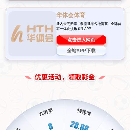
杯和欧冠，还以梦幻般的“Tiki-Taka”战术征服了全世界，这
被认为是现代足球的经典案例。
然而，皇马名宿却认为，当时的对手实力有限，联赛和欧冠
的竞争力远不如现在。他甚至提到，假如现在的国际米兰与
当年的巴萨交手，结果可能大不相同，因此他公开喊话：
“
国米加油！
”这一态度显然是在暗示，意甲劲旅或许能给西
甲豪门带来更多挑战。
二：三冠王含金量之争，真的是“笑话”吗
对于“三冠王”的争议，其实并非首次被提起。支持皇马名宿
观点的人认为，当年的欧冠赛场确实存在强弱悬殊的情况，
尤其是2009年决赛对阵曼联时，后者在关键球员缺阵的情
况下未能发挥全部实力。而反对者则指出，无论对手如何，
完成单赛季三大赛事的全胜本身就是一项壮举。更何况，
2015年恩里克治下的巴萨同样实现了这一目标，他们在欧
冠决赛中击败尤文图斯，展现了无可辩驳的统治力。
以数据为例，2009年巴萨在欧冠中仅失8球，而2015年则有