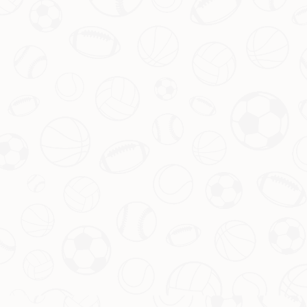
更是一次球员展
意大利02年世界杯夺
2026-08-08
冠阵容揭秘