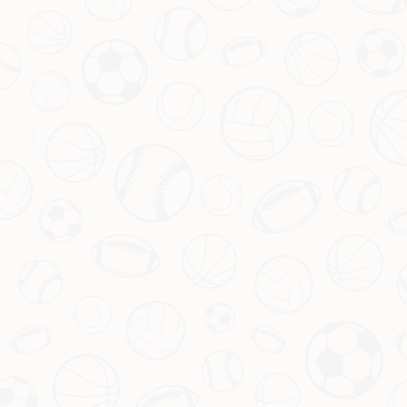
02意大利世界杯冠军阵容解析
因凡蒂诺谈新版世俱杯前景如何 争议与机
2026-08-08