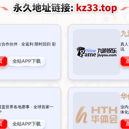
分1-3遗憾出局！
8-07T00:40:00+08:00
经典或痛点。而当
阿森纳
在欧冠赛场上以1-2不敌
巴黎圣日耳曼
，
暴露了阿森纳在面对顶级强队时的战术短板和心理压力。究竟是