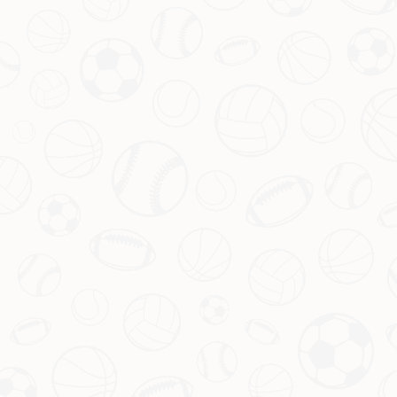
体系。尽管这个过程
李昀锐网球直播
引言：网球与青春的完
“运动小林”这一形
将带你走进这场充满活
王涛：迈阿密国
王涛：迈阿密国际来华
顶级球队迈阿密国际