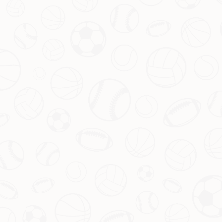
充满挑战，但与之伴随的还有机遇。
，运动达人小林登场
美碰撞 当网球拍挥动的瞬间，汗水与激情交织，你是否也感受到了运动的
象更是让人眼前一亮。这不仅是一场视觉盛宴，更是对健康生活方式的一种
力的运动之旅，探寻“李昀锐网球Live”和“运动小林上线”背后的故事与意
际来华行程无忧，球票迟早能顺利购得
肯定没问题 再等等球票肯定能拿到手 引言：一场足球盛宴即将开启 你
传出即将来华比赛的消息时，国内球迷的