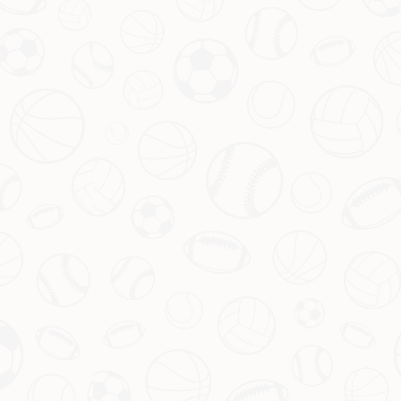
2026-08-07
魅力？最近，李昀锐的网球Live引发了无数粉丝的热议，而
倡导。无论你是网球迷，还是关注李昀锐的粉丝，这篇文章都
义。
2026-08-07
准备好了吗 足球迷们的热情总是让人热血沸腾，尤其是当国际