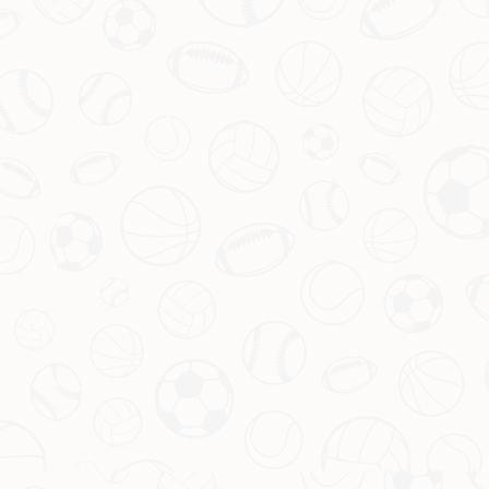
这也是一次宝贵的成长机会。阿尔特塔需要在接下来的训练中重
，一名经验丰富的中场核心或后防支柱，可能成为改变局面的转
。无论结果如何，酋长球场的每一声呐喊都在告诉球员：你们并
相信品牌的力量
启谈判并计划涨薪
马将与本菲卡展开谈判
教练：在无张子宇的情况下重构战术体系影响不可避免
要时刻，助理教练对外透露: 张子宇的缺席将会带来一定影响。然而，这