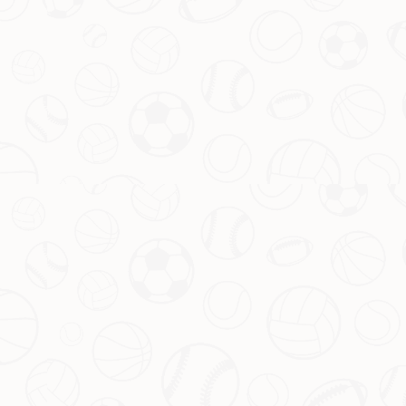
助情绪，勇士赛季如何逆转颓势？
科尔罕见表露绝望情绪 当金州勇士队在最近一场关键比赛中再次失利，
种少见的无奈与绝望。作为一支曾多次问鼎总冠军的王朝球队，勇士本赛
找回自我，扭转赛季败局？本文将深入分析科尔言论背后的深意，并探讨
2024
星空体育官网APP下载注册送彩金 -Xingkong Sports
All Rights by