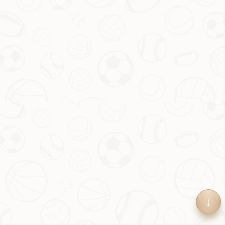
2026-08-07
主教练史蒂夫·科尔的赛后发言让人心头一紧。他坦言球队状态
季的表现令人失望，战绩下滑、士气低迷，球迷们不禁要问：
勇士如何在困境中寻求突破。
星空体育APP
.