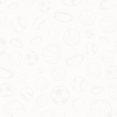
点解决防守问题，同时提升球队在高压环境下的心理素
折点。
不孤单。如何将这份支持转化为场上表现，是摆在全队
2026-08-07
也是一个机会，让团队尝试和建立一套没有她也能高效运作的新