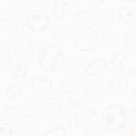
2002年7月珍贵合影：佩佩与C罗的队友缘
2026-08-07
分险些成真！
引言：一段未完成的队友缘分引发无限遐想 足球世界里，总有一些
未曾实现的“如果”，让人唏嘘不已。2002年7月，一张珍贵的合影定
格了年轻时的佩佩和C罗，两位日后成为葡萄牙国家队中流砥柱的球
星，在那个夏天险些成为俱乐部层面的队友。这段鲜为人知的故
事，不仅让人感叹命运的奇妙，也勾起了无数球迷对那段青涩岁月
的回忆。今天，我们就来聊聊这张合影背后的故事，以及它对两位
球星职业生涯的潜在影响。