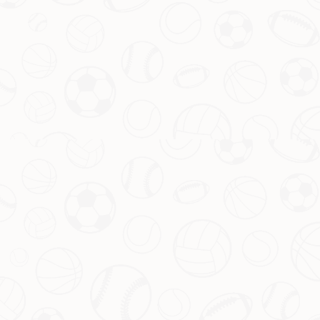
[一图流]Leave泽丽输出炸裂，狼母潘森后
2026-08-07
排收割，NIP1换5击败厄塔汗
在电竞的世界里，每一场比赛都充满了悬念与激情，而NIP对阵厄塔
汗的这场较量无疑让人热血沸腾。尤其是Leave选手的泽丽以爆炸输
出震撼全场，配合狼母的潘森精准切后，NIP在关键团战中完成1换5
的惊人操作，直接拿下比赛胜利。这场对决不仅展现了选手们的个
人实力，也体现了团队配合的重要性。今天，我们就来复盘这场比
赛的亮点，解析NIP如何凭借一波精彩操作锁定胜局。