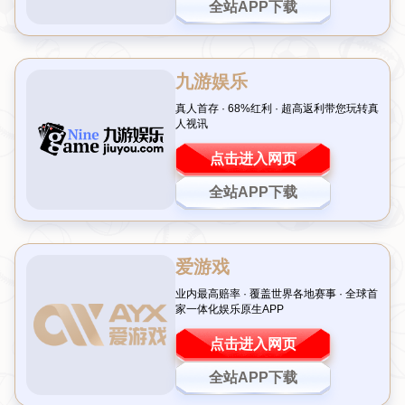
07T00:40:00+08:00
引言：特谢拉的性格魅力与隐患并存
在足球场上，球员的性格往往能成为比赛的胜负手。作为一
名备受关注的外援球员，特谢拉以其出色的技术和激情四射
的表现赢得了无数球迷的喜爱。然而，媒体人近期指出，
特
谢拉的性格是一把双刃剑
，在关键时刻容易“上头”，导致不
必要的黄牌甚至红牌。这不仅影响个人表现，也可能拖累球
队整体战绩。今天，我们就来深入探讨这位球星性格中的利
与弊，以及如何平衡这种特性。
一、特谢拉性格的双重性：激情与冲动的交织
特谢拉作为一名技术型球员，他的场上表现往往充满激情。
无论是突破时的果断，还是进球后的狂热庆祝，都展现了他
对胜利的渴望。这种
积极的情感表达
能够感染队友和球迷，
成为球队士气的重要推动力。然而，问题在于，当比赛进入