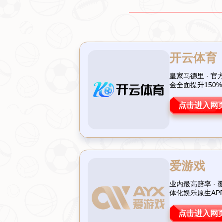
当前位置：
主页
>
新闻中心
【视角】鲁迪·加西亚：比
来源：星空体育APP
作者：星空体育APP
日期：2026-0
引言：比利时主帅之争中的“替补”角色
在国际足坛，比利时国家队近年来以其黄金一代的阵
讨论愈发激烈。在众多候选人中，鲁迪·加西亚的名字
得有些“边缘化”？本文将深入剖析鲁迪·加西亚的执