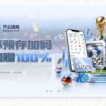
首页
关于星空体育APP