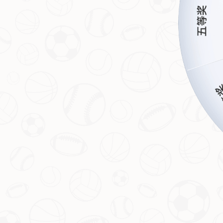
一、鲁迪·加西亚的执教背景与风格解析
鲁迪·加西亚作为一名经验丰富的教练，曾在法甲联
力的发挥，尤其擅长在比赛中调整阵型以应对对手。
中求变”的风格虽然适合中小型俱乐部，但在面对比