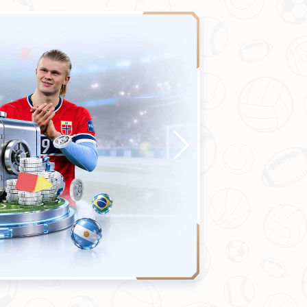
产品服务
新闻中心
联系星空体育APP