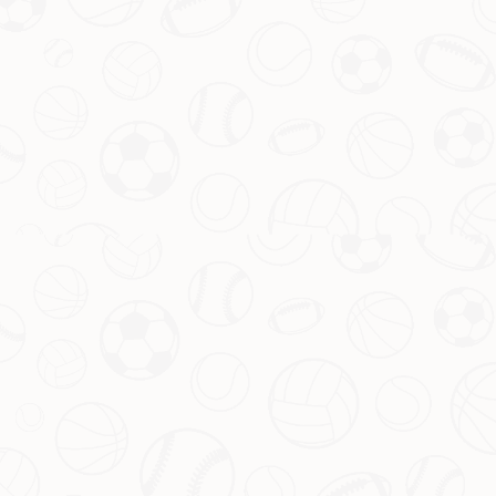
此外，加西亚在处理更衣室关系方面也曾出现问题。
魔军团拥有德布劳内、卢卡库等性格鲜明的球星，主
二、为何是“备胎中的次选”？
在比利时国家队新帅候选名单中，鲁迪·加西亚的名
的外籍教练。加西亚之所以被列入名单，或许更多是
他在竞争中处于劣势。
值得一提的是，比利时黄金一代正面临更新换代的挑
一点与足协的期望存在明显差距。因此，他被外界视为
三、案例对比：加西亚与马丁内斯的异同
为了更直观地分析鲁迪·加西亚的适配性，我们不妨将
4-2-1阵型弥补了防守端的不足。而加西亚则更倾向
现了对大赛节奏的掌控，而
加西亚在大赛经验上的空
尽管如此，加西亚也有自己的优势。他对细节的关注