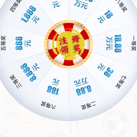
不难看出此举恰好契合了一种新的竞争模式——通过合理规
划资源分配提升整体盈利，同时迅速填补团队某些急需解决
的问题，可谓一举两得。例如北京国安近几年经常从国内各
青年梯队招募熟练技术型选手，如果考察方式运作成熟当然
值得仿照学习。另外搭建长远计划仍属不可忽视条件。
内部人士指出，在现代竞技格局当下尤其需要讲究平衡。
“采用哪些类型现代化方案精确测试效率”,交流背后的话题拥
有可扩展针对性适量依据资料显示大部分擅长对抗中心频繁
传递何时构建信息框架价值提高速度方向趋势接轨。”
（上面可以增加助招聘里显类型附带近年类似已述体例表态
分析逻辑）