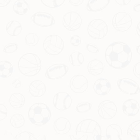
索默神勇7次扑救力保国米晋级决赛，5次
2026-08-08
近距离封堵！
引言：索默神勇表现成为国米晋级关键