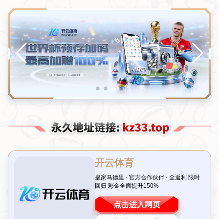
Toggl
navig
当前位置：
主页
>
新闻中心
海牛夏窗再添强援，青岛骄子孙正傲精
彩加盟
来源：星空体育APP
作者：星空体育APP
日期：2026-08-