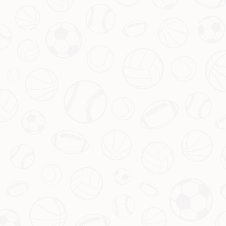
警钟长鸣！新华社：中国足球与亚洲顶尖
2026-08-08
差距拉大！
差距确实越来越大了！新华社：警醒！中国足球正被亚洲一流甩开