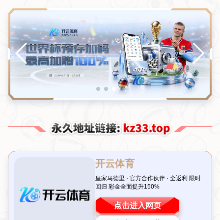
Toggl
navig
当前位置：
主页
>
新闻中心
阿斯：巴拉多利德双线失守，足球与篮
球队本赛季末齐齐降级
来源：星空体育APP
作者：星空体育APP
日期：2026-08-