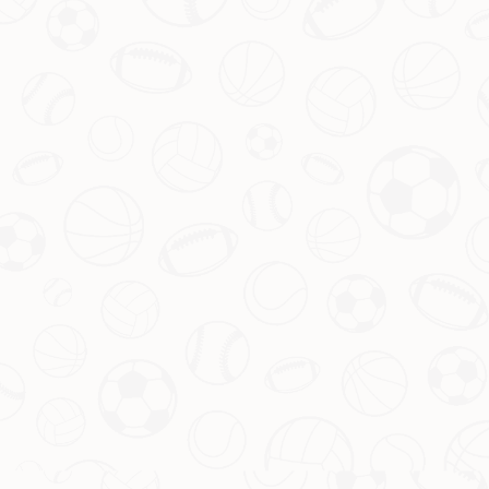
和小成本高效率的引援策略，他们成功实现了逆袭。这样的
案例或许能为巴拉多利德提供一些启发。只要找准方向，双
线作战的颓势并非不可扭转。
资源推荐：
新皇冠体育官网下载 - 体育平台 VIP 注册地址
Crown Sports
上一篇：苏群质疑乌度卡刻意压制杰伦-格林G7出手，建议
火箭追逐杜兰特
下一篇：皇马世俱杯首秀巧用阵型切换，灵活压制帕丘卡
相关文章