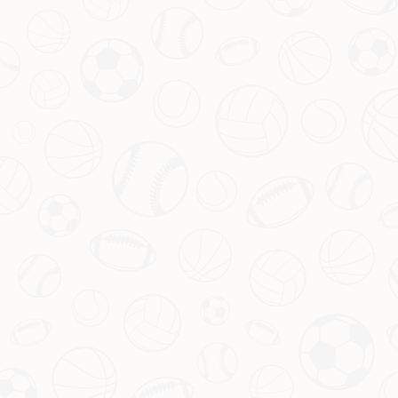
汉堡6年冲甲梦碎，今晚胜利或将改写历
2026-08-07
史？
引言：汉堡的六年之痛，今晚能否破茧成蝶？ 作为德国足球历史上
曾经的豪门，汉堡足球俱乐部（HSV）的名字曾与荣耀紧密相连。
然而，自2018年降级以来，这支老牌劲旅在德乙联赛中苦苦挣扎，
连续6年冲甲失败，成为球迷心中的痛。今晚，他们将迎来一场关键