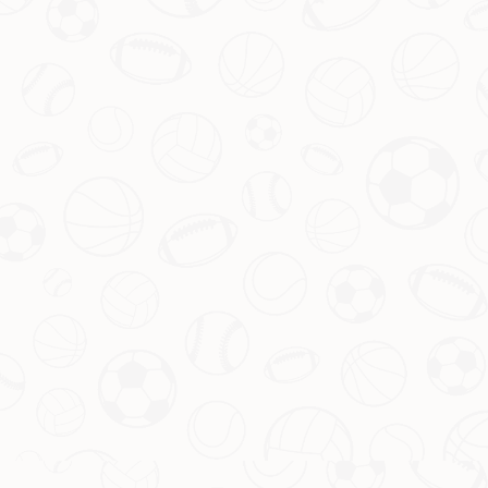
也迅速成为网络热议的焦点。作为中国游泳的代表性人物，孙杨的
每一次参赛都备受瞩目，此次退赛背后的原因究竟是什么？本文将
为您深入解析这一事件，探讨其可能的影响。
中国斯诺克名将榜：丁俊晖15冠领跑，赵
2026-08-09