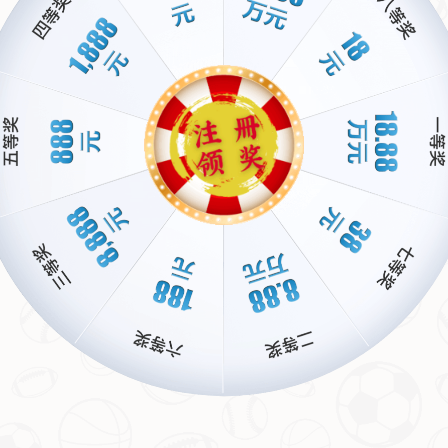
二、欧冠出局：经验与实力的双重差距
在
欧冠赛场
上，阿森纳的表现同样令人扼腕。尽管他们在小
组赛阶段顺利晋级，但进入淘汰赛后，面对拜仁慕尼黑这样
的老牌劲旅时，球队的短板暴露无遗。无论是阵容深度还是
临场应变能力，枪手都显得力不从心。尤其是在主场的失
利，让他们失去了翻盘的机会。评论员指出：“阿森纳的年
轻球员在关键时刻缺乏足够的冷静，这是经验不足的体
现。”这场失利不仅终结了他们的
欧冠之旅
，也让球迷对球
队的未来竞争力产生了疑问。
三、国内杯赛双线崩盘：轮换策略成隐患
除了联赛和欧战，国内杯赛同样是检验一支球队综合实力的
舞台。然而，阿森纳在本赛季的
足总杯
和
联赛杯
中早早出
局，成为了“四大皆空”局面的重要组成部分。以足总杯为
例，他们在第三轮便意外负于低级别联赛球队，这一结果令
外界震惊。分析认为，主教练阿尔特塔过度的轮换策略可能