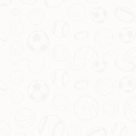
与女足精神相互呼应，激励着每一位热爱体育的人！
5月20日上午，2025年全国游泳冠军赛男
2026-08-09
子100米自由泳预赛：孙杨意外宣布退赛
在游泳爱好者翘首以盼的2025年全国游泳冠军赛上，一个令人意外
的消息传来：5月20日上午，男子100米自由泳预赛中，中国泳坛传
奇人物孙杨选择退赛。这一决定不仅让现场观众和粉丝感到震惊，