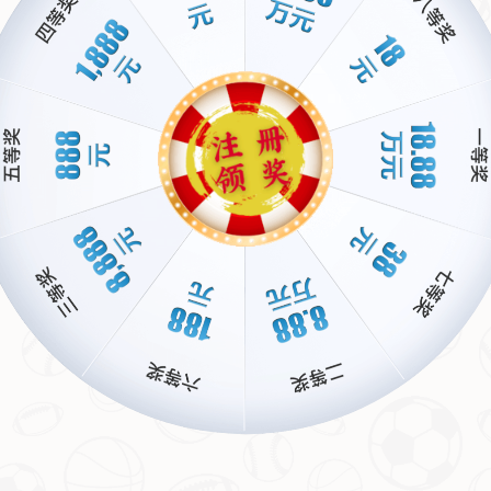
员，为观众带来深入的战术分析和背景故事，进一步提升观
赛体验。