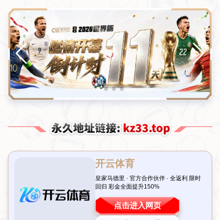
Toggl
navig
当前位置：
主页
>
新闻中心
延边广播电视台5月11日现场直击延边
龙鼎对阵陕西联合的精彩赛事
来源：星空体育APP
作者：星空体育APP
日期：2026-08-