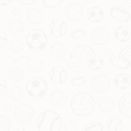
瑞典队世界杯征程：历史战绩与阵
2026-08-10
容深度解析
世界杯瑞典：瑞典队历史表现及参赛阵容分析