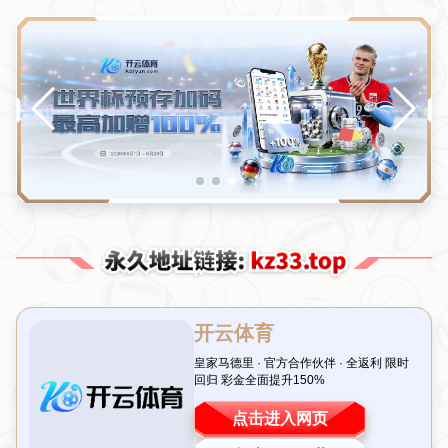
Toggl
navig
当前位置：
主页
>
新闻中心
湖人失利危机加剧！勇士森林狼紧追不
舍，西部前六席位岌岌可危？
来源：星空体育APP
作者：星空体育APP
日期：2026-08-