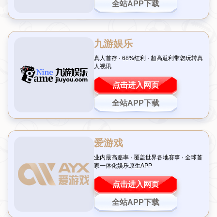
05T00:40:02+08:00
引言：湖人危机四伏 前六席位岌岌可危
在NBA常规赛的激烈角逐中，洛杉矶湖人队近期状态起伏不
定，接连惜败让球迷心头一紧。与此同时，身后金州勇士和
明尼苏达森林狼等队伍正以迅猛之势追赶，湖人西部前六的
位置似乎不再稳固。如果无法及时调整，跌出附加赛直通区
将成为现实威胁。本文将深入分析湖人当前困境，探讨他们
面临的挑战以及可能的解决之道。
一、近期表现低迷 湖人危机初现
过去几场比赛，湖人队的表现令人担忧。无论是面对强敌还
是弱旅，他们都未能展现出应有的统治力。尤其是在关键时
刻，球队的防守漏洞频现，进攻端也缺乏稳定性。以最近对
阵一支东部劲旅的比赛为例，湖人在最后时刻因失误葬送领
先优势，最终以微小分差
惜败
。这样的失利不仅影响士气，
也让他们的排名雪上加霜。目前，湖人虽仍位列西部前六，
但与身后的
勇士
和
森林狼
的差距已缩小到不足两个胜场，稍