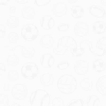
奇，科尔的执教到底有何过人之处？本文将围绕这一主题，深入剖
析这位名帅的成功秘诀以及那次罕见的失利。
阿尔特塔：对比赛结果深感遗憾，球队表
2026-08-09