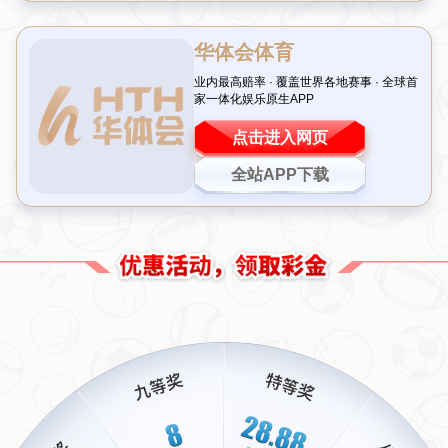
绝非易事。
值得一提的是，梅尔滕斯在这一盘中的表现堪称教科书级
别，她的战术布置非常明确，通过拉长回合数不断消耗对手
体力，同时利用角度刁钻的击球让萨巴伦卡难以招架。这也
从侧面反映出，
WTA1000马德里站
的竞争激烈程度——每
一位选手都在全力以赴。
逆转的关键：心态调整与战术变化
进入第二盘，
萨巴伦卡
明显调整了状态。她开始加强发球的
攻击性，同时在接发球环节更加积极主动。这种变化让梅尔
滕斯有些措手不及。第二盘中，萨巴伦卡逐渐找回了节奏，
尤其是在底线相持中展现出强大的力量优势，以6-3扳回一
城。
到了决胜盘，双方的较量更加白热化。两人在前几局中互有
破发，比分一度胶着到4-4。此时，
萨巴伦卡
的心态显得尤
为重要，她没有因压力而乱了阵脚，而是稳扎稳打，利用对
手体能下降的机会连续得分，最终以6-4锁定胜利。这场
逆
转
不仅体现了她的技术实力，更彰显了她在关键时刻的大心