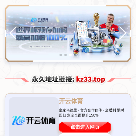
Toggl
navig
当前位置：
主页
>
新闻中心
绝地反击！萨巴伦卡力克梅尔滕斯，挺
进马德里WTA1000赛16强
来源：星空体育APP
作者：星空体育APP
日期：2026-08-