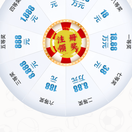
脏。
案例分析：为何她能完成翻盘
如果要分析这场比赛的转折点，不得不提到薩巴倫卡在第二
盘后的战术调整。以往她在面对持久战时容易出现情绪波
动，但这场对决中，她的耐心和专注度令人印象深刻。以第
2局为例，当时梅尔滕斯试图通过高压球逼迫她失误，但薩
巴倫卡冷静地选择了防守反击，并最终拿下关键一分。这种
细节上的处理，正是她在
WTA1000马德里站16强晋级路
上
的制胜法宝。
此外，她的体能储备也为胜利奠定了基础。尽管首盘失利消
耗了不少精力，但她在后续两盘中依然保持了高强度的跑动
和击球质量，这与平时的刻苦训练密不可分。相比之下，梅
尔滕斯在决胜盘中略显疲态，这也给了薩巴倫卡更多机会。