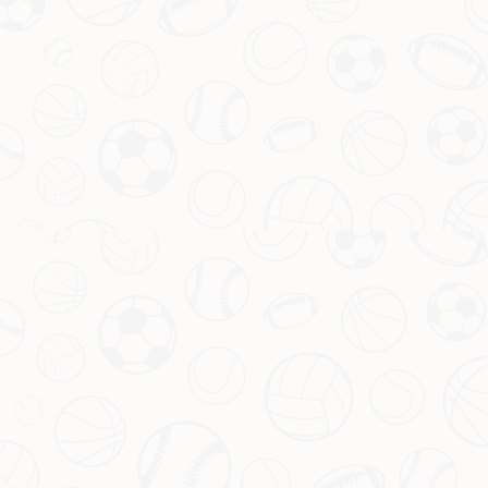
老龄化也是一个不容忽视的隐患。在面对速度型前锋时，他
们的转身和回追能力显得吃力。如果不能及时调整，这或许
将成为他们争冠路上的绊脚石。这样的案例提醒我们，即便
是强如BIG5，也需要在细节上精益求精。
四、未来展望：如何化险为夷
针对上述问题，中超BIG5需要在接下来的比赛中做出调
整。例如，通过合理的轮换制度缓解球员体能压力，同时加
快年轻球员与外援的融合速度，以提升整体战斗力。对于教
练团队来说，如何根据对手特点制定灵活战术，也将是决定
胜负的关键因素。只有正视这些
潜在隐患
并及时改进，这些
豪门才能在中超赛场上走得更远。
通过严益唯的观察，我们不难发现，中超BIG5在新赛季的
前两轮既有令人振奋的一面，也有值得警惕的风险。随着联
赛深入，这些亮点与隐患将如何演变？让我们拭目以待！
合作站点：
开元棋牌(中国)官方最新入口网址-APP下载| KY
Game Cards