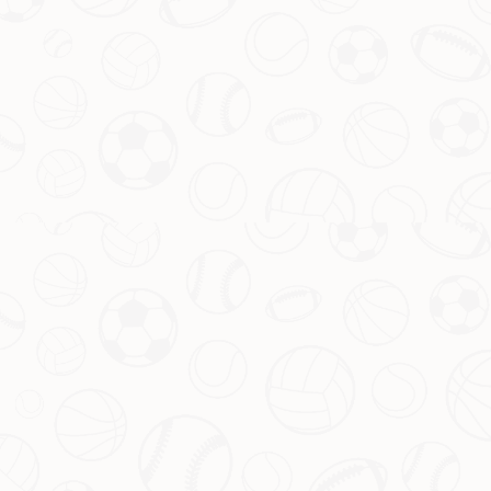
Copyright 