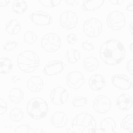
消息传出后，不少球迷纷纷通过社交媒体表达了对朱俊
好好养伤，不要勉强自己。”与此同时，也有部分粉
运动员保护机制的关注度亟待提升
。
网站推荐：
开云体育官方APP下载-开云娱乐网页版登录入口 
上一篇：拜仁视阿劳霍为后防核心，堪称防线上的凯
下一篇：严益唯：中超BIG5两轮后的闪光点与潜在危
相关文章
皇马对阵马竞：
皇马vs马竞比分预测
普通的比赛。这场被誉