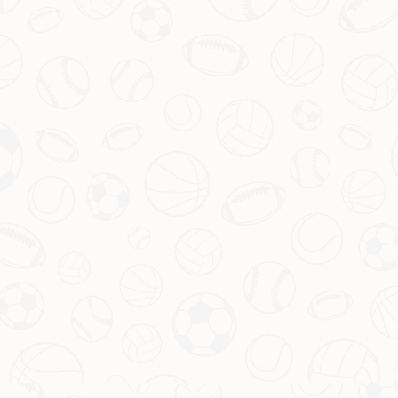
早日康复。”也有人表示：“即便打不了比赛，也希望他
音既体现了大家对偶像的关爱，也反映了当前联赛对
2026-08-09
足球的世界里，皇家马德里与马德里竞技的对决从来都不是一场