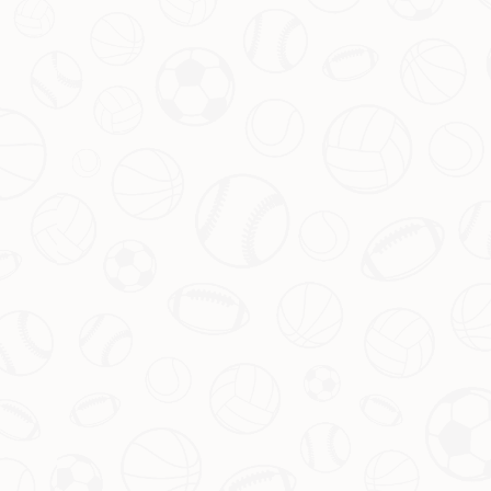
系统性困境难破？孔氏拜仁仅凭努
力难创辉煌
引言：拜仁为何陷入瓶颈？
力两轮无进球，阿森纳争冠希望渺茫转而保住亚军
机 争冠梦碎？ 在英超联赛的激烈角逐中，阿森纳曾被视为本赛季冠军的
遗。从争冠热门到如今似乎只能“保二”，阿森纳的困境引发了球迷和媒体
入剖析阿森纳当前的问题与挑战。