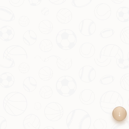
金
2026-08-09
亿欧
星空体育APP
.