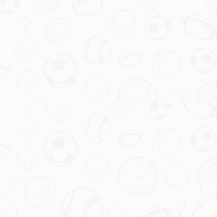
球迷声音：担忧与鼓励并存