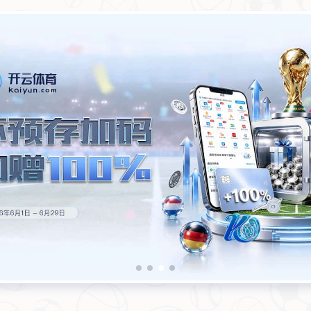
首页
关于星空体育APP