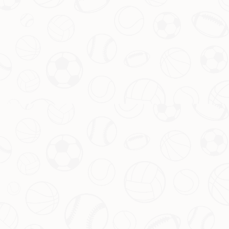
全球足球之巅荣誉
2026-08-09
世界最佳球员奖：足坛至高荣誉的角逐