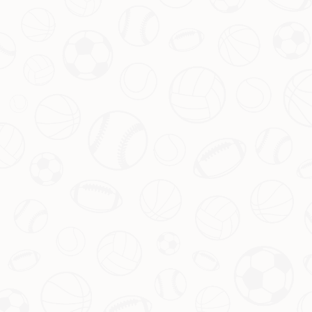
法拉利领队：安全车干预扰乱策略，或致
2026-08-09
错失领奖台机会
引言：赛场风云变幻 一念之间错失荣耀 在F1赛场上，每一次决策都
可能决定胜负，而意外情况往往成为比赛的转折点。近日，法拉利
车队领队在赛后采访中表示，安全车的出动彻底打乱了他们的战略
部署，甚至可能因此错过了登上领奖台的机会。这番言论引发了广
泛讨论：究竟是策略失误，还是不可抗力导致了结果？本文将深入
剖析这一事件，探讨安全车出动对法拉利的影响，以及背后隐藏的
战术博弈。