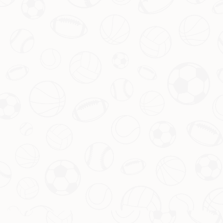
龙赛罗嘲讽梅西：世界杯靠6点球夺冠，金
2026-08-09
球本应仅5个，C罗点赞并评论
龙赛罗讽梅西：赢世界杯靠6点球 本只有5金球 C罗点赞+评论