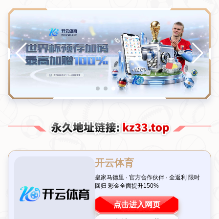
Toggl
navig
当前位置：
主页
>
新闻中心
佩吉全能发挥难救主 飞翼不敌神秘人李
月汝贡献6+3
来源：星空体育APP
作者：星空体育APP
日期：2026-08-