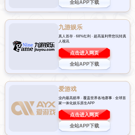
09T00:40:02+08:00
在最近WNBA的一场焦点战中，达拉斯飞翼以87比98不敌
华盛顿神秘人。这场比赛引发许多球迷的关注，不仅是因为
两队表现差异显著，更在于中国球员
李月汝再次亮相赛场
,
她的发挥以及与飞翼核心佩吉之间的配合成为热议话题。本
文将从比赛关键数据、双方阵容表现及个人篮球风格等多个
角度深入解读这次对决，为您带来全面分析。
飞翼失利根源：强弱势明显对比
华盛顿神秘人在进攻端展现了出色团队配合，全队多点开
花，通过精准传球迅速撕裂防线。而达拉斯飞翼则显得有些
后劲不足，即便球队核心
阿里卡·佩吉斩获“准三双”成绩
——20分、9个篮板以及7次助攻
,也未能弥补整体节奏受限
的问题。