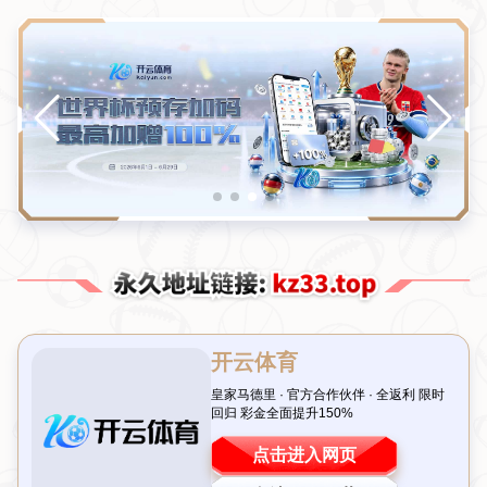
Toggl
navig
当前位置：
主页
>
新闻中心
43分5板7助！穆雷天王山之战统治全
场，季后赛真核！
来源：星空体育APP
作者：星空体育APP
日期：2026-08-