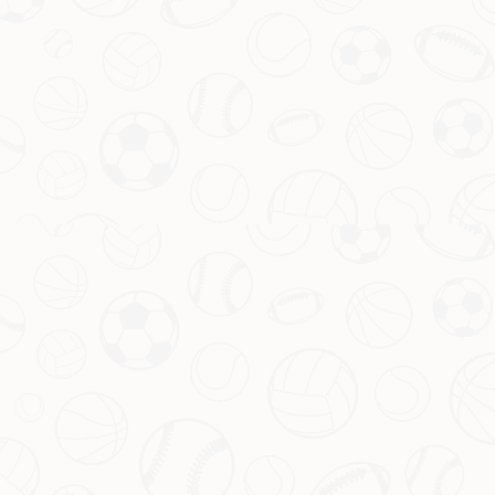
体彩X短剧合作推出“购彩小剧场”引关注
2026-08-07
前言：创新营销点燃购彩新热潮 在数字化浪潮席卷的今天，传统的
彩票行业也在寻求突破与创新。近期，体彩携手短剧平台推出的“购
彩小剧场”项目，以轻松幽默的方式将彩票文化融入日常娱乐，迅速
引发了广泛关注。这