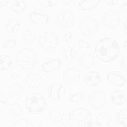
松出手，这也是他送出
7次助攻
的重要原因之一。可以说，
他的存在让整支队伍的战术体系更加流畅。
结语无需多言
ムレ在天王山之战中的表现，已经足以证明他为何被誉为
“为季后赛而生”。无论是令人瞠目结舌的
43分
，还是场上的
全面贡献，他都展现了一名顶级球星的风采。而这场胜利，
也无疑将激励他在接下来的比赛中继续绽放光芒。
站点推荐：
亚博体育（中国）官方网APP下载- 网页版登录
入口 Yabo Sports
上一篇：惊艳表现！凯恩德甲前8场轰入9球，仅3人历史更
迅猛
下一篇：大连英博队员廖锦涛足协杯精彩表现，你们怎么
看？