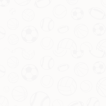
的未来都值得关注。作为一支拥有百年历史的球队，其忠实
的球迷基础和独特的文化底蕴是任何投资者都无法忽视的优
势。随着这次
ownership change
的临近，关于球队重建、
教练组调整以及转会市场的猜测也在不断升温。可以预见的
是，无论结果如何，这笔
6000万英镑
的交易都将成为近期
足坛的一大热点话题。