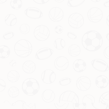
多特蒙德4-3险胜马梅洛迪日落，防线问题
2026-08-08
暴露无遗
引言：一场进球大战背后的隐患 在最近的一场友谊赛中，多特蒙德
以4比3的惊险比分战胜了南非球队马梅洛迪日落。这场比赛不仅让
球迷大呼过瘾，更暴露了多特蒙德在防守端的诸多问题。七个进球
的背后，是双方防线的集体失守，尤其是多特蒙德，防守漏洞百出