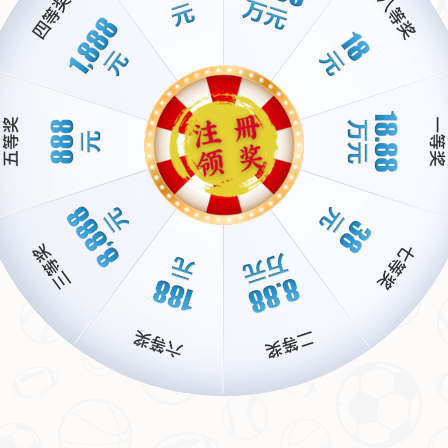
购后，不仅为俱乐部注入了巨额资金，还通过精准的市场运
作和球员引进，让球队迅速摆脱低迷，重返联赛前列。如果
西布朗维奇的新东家也能带来类似资源，那么这支历史悠久
的球队有望迎来复兴。当然，成功的案例背后也有失败的前
车之鉴，比如某些俱乐部在易主后因管理不善而陷入更深的
困境。因此，如何平衡短期投入与长期发展，将是新东家面
临的关键挑战。
6000万英镑估值是否合理
对于此次
6000万英镑
的报价，外界评价不一。从市场角度
看，西布朗作为一支拥有深厚底蕴的老牌球队，其品牌价值
和潜在商业开发空间不容小觑。但考虑到当前球队处于次级
联赛，且财务状况并不乐观，这一价格是否偏高仍有待商
榷。有分析人士指出，若新东家能在短时间内提升战绩并实
现升超，那么这一投资回报率将相当可观。反之，若继续沉
沦，买方可能需要承担更大的风险。
[关键词自然融入：West Bromwich Albion 的前景展望]
无论最终买家是谁，西布朗维奇（West Bromwich Albion）