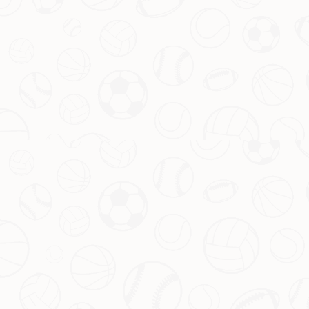
圈内掀起波澜，无论是球迷还是业内人士，都对这位年轻教头的未来去向
味着什么？他的下一站又会是哪里？本文将为您深度剖析这一事件背后的原
伤痛短暂，荣耀永恒
切特以“不屈”定义本赛季 每一个冠军背后都有一段充满挑战与不确定性
完成了一次逆风翻盘。从“重伤折戟”到最终举起冠军奖杯，他展示了真正
2024
星空体育官网APP下载注册送彩金 -Xingkong Sports
All Rights by