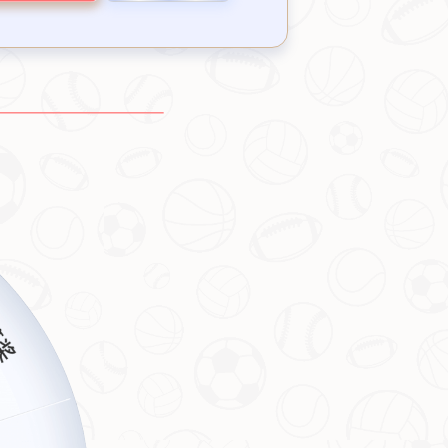
选，内马尔将肩负起带领球队冲击更好成绩的重任。球
。首先是皇马的双子星，
维尼修斯
和
罗德里戈
，他们在
术和关键时刻的表现令人印象深刻。
节奏的掌控，让人看到了他成为未来核心的可能。这三
场的配置同样稳健。例如，利物浦门将阿利松继续坐镇球门，
友谊赛中，一位初次入选的后卫表现出色，不仅成功限