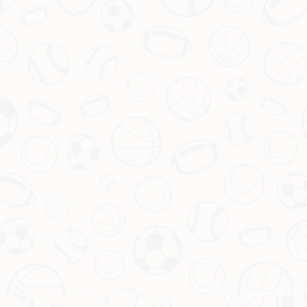
行调整，确保攻守两端不失平衡。可以预见的是，接下来
和可能性。它不仅代表了当前最强的阵容组合，也承载了无数
-08-07