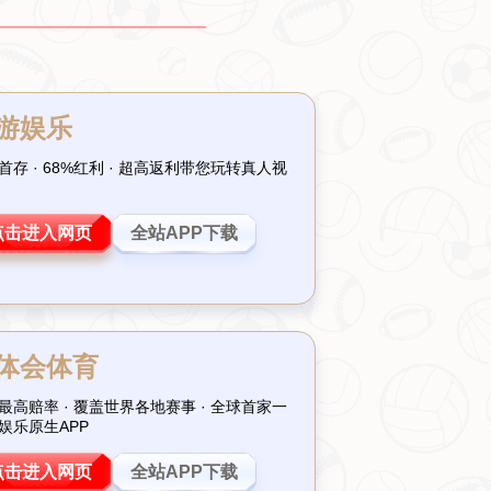
三星”更是让这份名单星光熠熠。作为五次世界杯冠军
赛事中的新战略方向。让我们一起深入剖析这份名单背
神上的鼓舞。作为巴西足球的代表性人物，内马尔在场